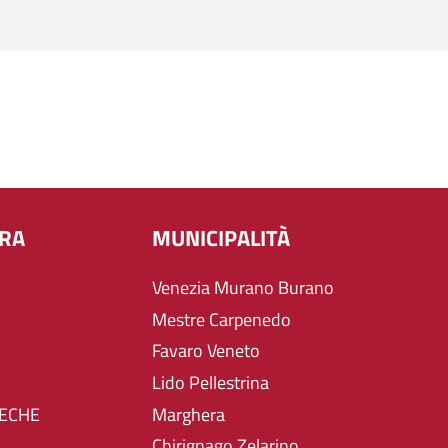
URA
MUNICIPALITÀ
Venezia Murano Burano
Mestre Carpenedo
Favaro Veneto
Lido Pellestrina
TECHE
Marghera
Chirignago Zelarino