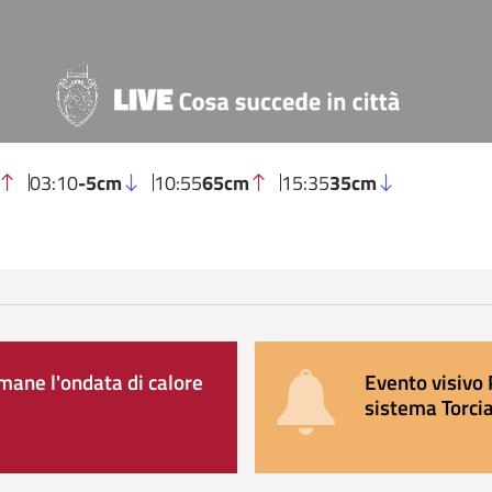
03:10
-5cm
10:55
65cm
15:35
35cm
ane l'ondata di calore
Evento visivo 
sistema Torcia