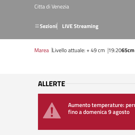
Salta al contenuto principale
Citta di Venezia
Menu secondario
Sezioni
LIVE Streaming
Marea
Livello attuale: + 49 cm
19:20
65cm
ALLERTE
Aumento temperature: perm
fino a domenica 9 agosto