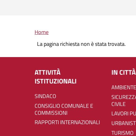
Briciole di pane
Home
La pagina richiesta non è stata trovata.
ATTIVITÀ
IN CITTÀ
ISTITUZIONALI
AMBIENTE
SINDACO
SICUREZZA E PROTEZIONE
CIVILE
CONSIGLIO COMUNALE E
COMMISSIONI
LAVORI P
RAPPORTI INTERNAZIONALI
URBANIST
TURISMO