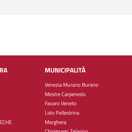
URA
MUNICIPALITÀ
Venezia Murano Burano
Mestre Carpenedo
Favaro Veneto
Lido Pellestrina
TECHE
Marghera
Chirignago Zelarino