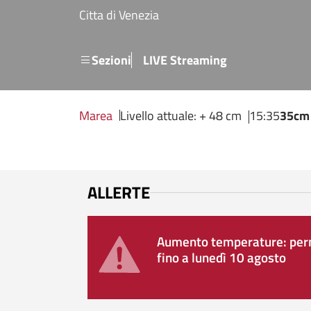
Salta al contenuto principale
Citta di Venezia
Menu secondario
Sezioni
LIVE Streaming
Marea
Livello attuale: + 48 cm
15:35
35cm
ALLERTE
Aumento temperature: perm
fino a lunedì 10 agosto