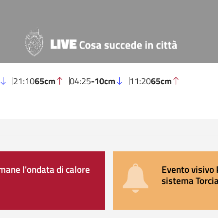
21:10
65cm
04:25
-10cm
11:20
65cm
ane l'ondata di calore
Evento visivo 
sistema Torcia