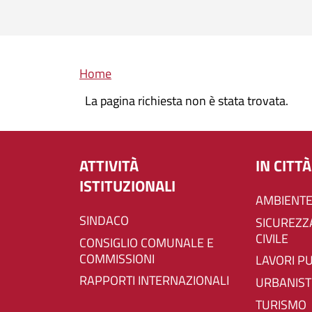
Briciole di pane
Home
La pagina richiesta non è stata trovata.
ATTIVITÀ
IN CITTÀ
ISTITUZIONALI
AMBIENTE
SINDACO
SICUREZZA E PROTEZIONE
CIVILE
CONSIGLIO COMUNALE E
COMMISSIONI
LAVORI P
RAPPORTI INTERNAZIONALI
URBANIST
TURISMO