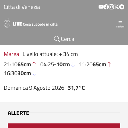
Salta al contenuto principale
Citta di Venezia
Sezioni
Cerca
Marea
Livello attuale: + 34 cm
21:10
65cm
04:25
-10cm
11:20
65cm
16:30
30cm
Domenica 9 Agosto 2026
31,7°C
ALLERTE