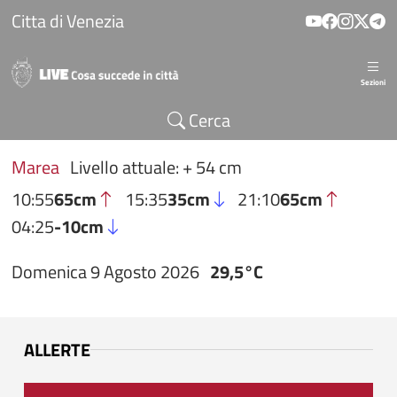
Salta al contenuto principale
Citta di Venezia
Sezioni
Cerca
Marea
Livello attuale: + 54 cm
10:55
65cm
15:35
35cm
21:10
65cm
04:25
-10cm
Domenica 9 Agosto 2026
29,5°C
ALLERTE