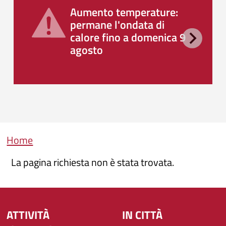
Aumento temperature:
permane l'ondata di
calore fino a domenica 9
agosto
Briciole di pane
Home
La pagina richiesta non è stata trovata.
ATTIVITÀ
IN CITTÀ