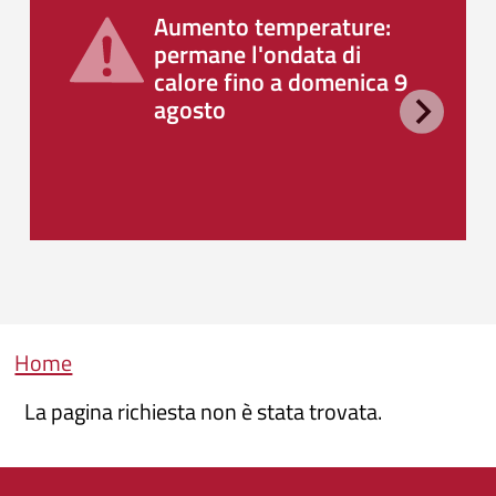
Aumento temperature:
permane l'ondata di
calore fino a domenica 9
agosto
Briciole di pane
Home
La pagina richiesta non è stata trovata.