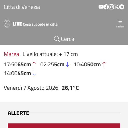
Salta al contenuto principale
Citta di Venezia
Sezioni
Cerca
Marea
Livello attuale: + 17 cm
17:50
65cm
02:25
5cm
10:40
50cm
14:00
45cm
Venerdì 7 Agosto 2026
26,1°C
ALLERTE