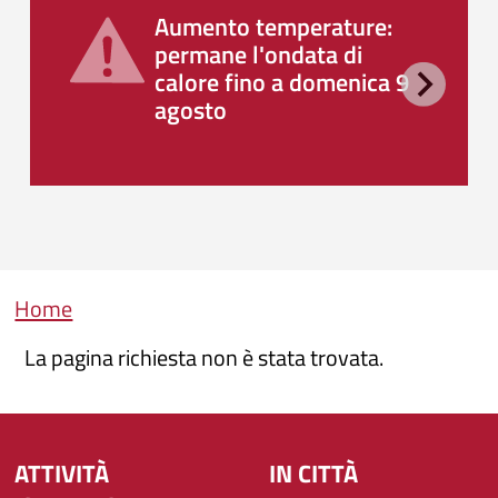
Aumento temperature:
permane l'ondata di
calore fino a domenica 9
agosto
Briciole di pane
Home
La pagina richiesta non è stata trovata.
ATTIVITÀ
IN CITTÀ