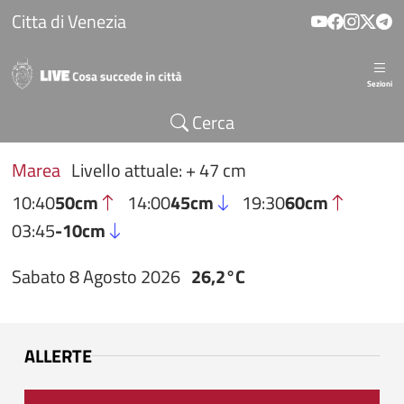
Salta al contenuto principale
Citta di Venezia
Sezioni
Cerca
Marea
Livello attuale: + 47 cm
10:40
50cm
14:00
45cm
19:30
60cm
03:45
-10cm
Sabato 8 Agosto 2026
26,2°C
ALLERTE