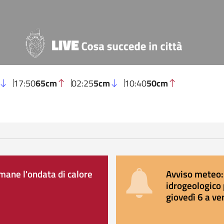
17:50
65cm
02:25
5cm
10:40
50cm
ane l'ondata di calore
Avviso meteo: 
idrogeologico 
giovedì 6 a ve