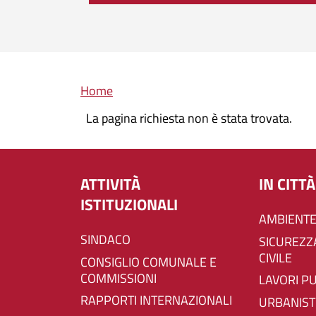
Briciole di pane
Home
La pagina richiesta non è stata trovata.
ATTIVITÀ
IN CITTÀ
ISTITUZIONALI
AMBIENTE
SINDACO
SICUREZZA E PROTEZIONE
CIVILE
CONSIGLIO COMUNALE E
COMMISSIONI
LAVORI P
RAPPORTI INTERNAZIONALI
URBANIST