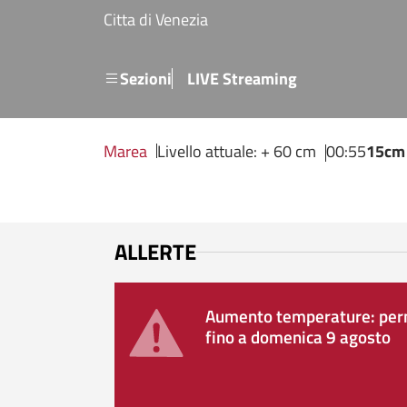
Salta al contenuto principale
Citta di Venezia
Menu secondario
Sezioni
LIVE Streaming
Marea
Livello attuale: + 60 cm
00:55
15cm
ALLERTE
Aumento temperature: perm
fino a domenica 9 agosto