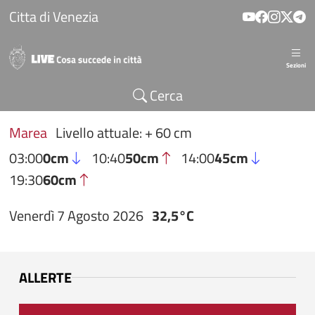
Salta al contenuto principale
Citta di Venezia
Sezioni
Cerca
Marea
Livello attuale: + 60 cm
03:00
0cm
10:40
50cm
14:00
45cm
19:30
60cm
Venerdì 7 Agosto 2026
32,5°C
ALLERTE