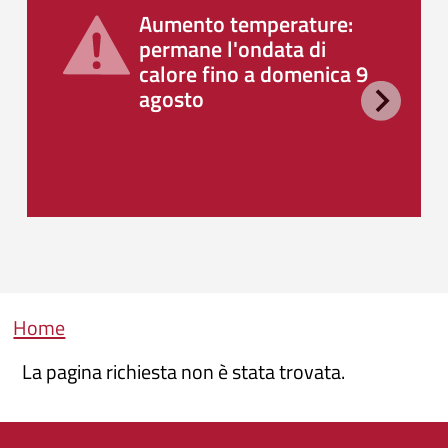
Aumento temperature:
permane l'ondata di
calore fino a domenica 9
agosto
Briciole di pane
Home
La pagina richiesta non è stata trovata.