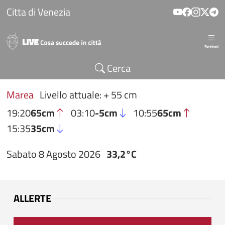
Salta al contenuto principale
Citta di Venezia
Sezioni
Cerca
Marea
Livello attuale: + 55 cm
19:20
65cm
03:10
-5cm
10:55
65cm
15:35
35cm
Sabato 8 Agosto 2026
33,2°C
ALLERTE