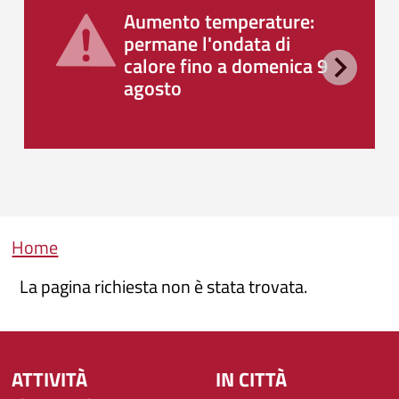
Aumento temperature:
permane l'ondata di
calore fino a domenica 9
agosto
Briciole di pane
Home
La pagina richiesta non è stata trovata.
ATTIVITÀ
IN CITTÀ