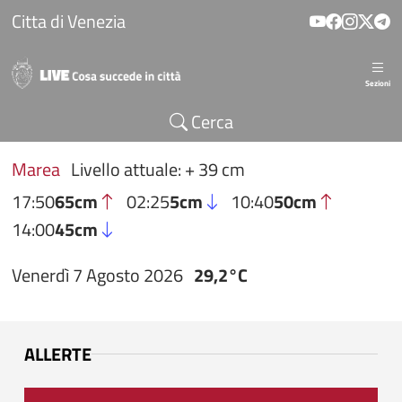
Salta al contenuto principale
Citta di Venezia
Sezioni
Cerca
Marea
Livello attuale: + 39 cm
17:50
65cm
02:25
5cm
10:40
50cm
14:00
45cm
Venerdì 7 Agosto 2026
29,2°C
ALLERTE