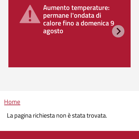
Aumento temperature:
permane l'ondata di
calore fino a domenica 9
agosto
Briciole di pane
Home
La pagina richiesta non è stata trovata.