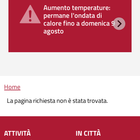
Aumento temperature:
permane l'ondata di
calore fino a domenica 9
agosto
Briciole di pane
Home
La pagina richiesta non è stata trovata.
ATTIVITÀ
IN CITTÀ