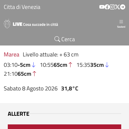
Salta al contenuto principale
Citta di Venezia
Sezioni
Cerca
Marea
Livello attuale: + 63 cm
03:10
-5cm
10:55
65cm
15:35
35cm
21:10
65cm
Sabato 8 Agosto 2026
31,8°C
ALLERTE