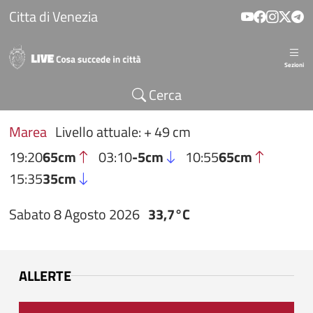
Salta al contenuto principale
Citta di Venezia
Sezioni
Cerca
Marea
Livello attuale: + 49 cm
19:20
65cm
03:10
-5cm
10:55
65cm
15:35
35cm
Sabato 8 Agosto 2026
33,7°C
ALLERTE