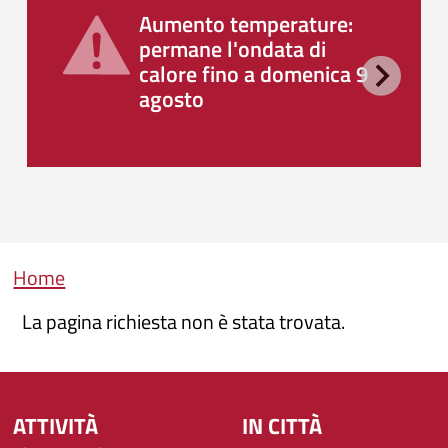
Aumento temperature:
permane l'ondata di
calore fino a domenica 9
agosto
Briciole di pane
Home
La pagina richiesta non è stata trovata.
ATTIVITÀ
IN CITTÀ