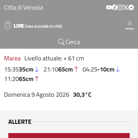
Salta al contenuto principale
Citta di Venezia
Sezioni
Cerca
Marea
Livello attuale: + 61 cm
15:35
35cm
21:10
65cm
04:25
-10cm
11:20
65cm
Domenica 9 Agosto 2026
30,3°C
ALLERTE