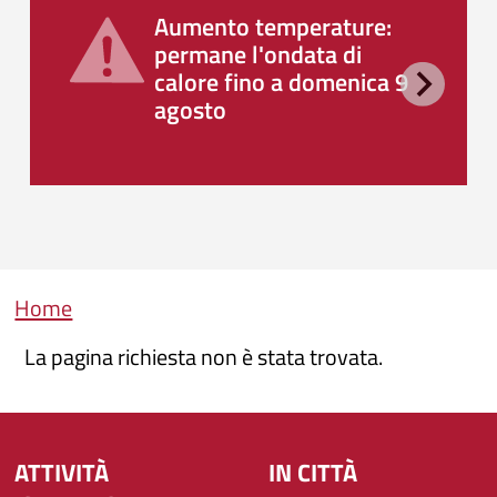
Aumento temperature:
permane l'ondata di
calore fino a domenica 9
agosto
Briciole di pane
Home
La pagina richiesta non è stata trovata.
ATTIVITÀ
IN CITTÀ