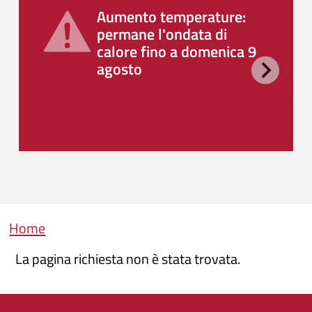
Aumento temperature:
permane l'ondata di
calore fino a domenica 9
agosto
Briciole di pane
Home
La pagina richiesta non è stata trovata.