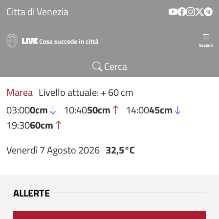
Salta al contenuto principale
Citta di Venezia
Sezioni
Cerca
Marea
Livello attuale: + 60 cm
03:00
0cm
10:40
50cm
14:00
45cm
19:30
60cm
Venerdì 7 Agosto 2026
32,5°C
ALLERTE