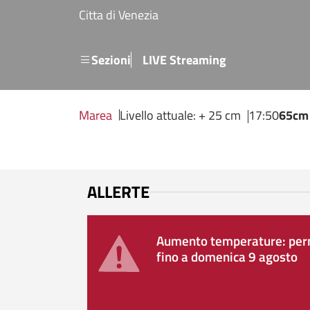
Salta al contenuto principale
Citta di Venezia
Menu secondario
Sezioni
LIVE Streaming
Marea
Livello attuale: + 25 cm
17:50
65cm
ALLERTE
Aumento temperature: perm
fino a domenica 9 agosto