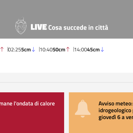
02:25
5cm
10:40
50cm
14:00
45cm
ane l'ondata di calore
Avviso meteo: 
idrogeologico 
giovedì 6 a ve