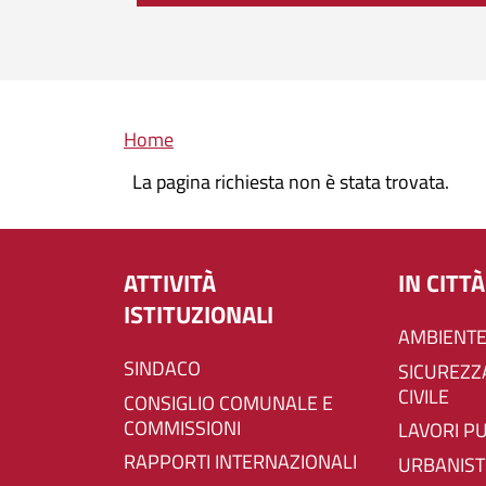
Briciole di pane
Home
La pagina richiesta non è stata trovata.
ATTIVITÀ
IN CITTÀ
ISTITUZIONALI
AMBIENTE
SINDACO
SICUREZZA E PROTEZIONE
CIVILE
CONSIGLIO COMUNALE E
COMMISSIONI
LAVORI P
RAPPORTI INTERNAZIONALI
URBANIST