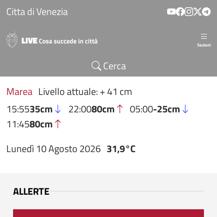
Salta al contenuto principale
Citta di Venezia
Sezioni
Cerca
Marea
Livello attuale: + 41 cm
15:55
35cm
22:00
80cm
05:00
-25cm
11:45
80cm
Lunedì 10 Agosto 2026
31,9°C
ALLERTE