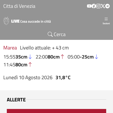
Salta al contenuto principale
Citta di Venezia
Sezioni
Cerca
Marea
Livello attuale: + 43 cm
15:55
35cm
22:00
80cm
05:00
-25cm
11:45
80cm
Lunedì 10 Agosto 2026
31,8°C
ALLERTE