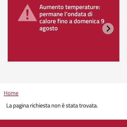
Aumento temperature:
permane l'ondata di
calore fino a domenica 9
agosto
Briciole di pane
Home
La pagina richiesta non è stata trovata.