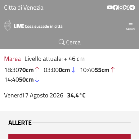
Salta al contenuto principale
Citta di Venezia
Sezioni
Cerca
Marea
Livello attuale: + 46 cm
18:30
70cm
03:00
0cm
10:40
55cm
14:40
50cm
Venerdì 7 Agosto 2026
34,4°C
ALLERTE