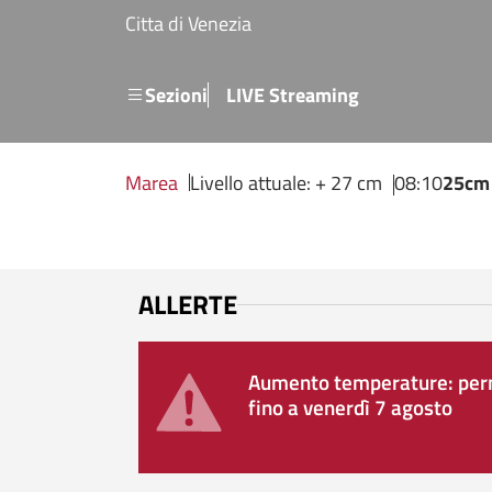
Salta al contenuto principale
Citta di Venezia
Menu secondario
Sezioni
LIVE Streaming
Marea
Livello attuale: + 27 cm
08:10
25cm
ALLERTE
Aumento temperature: perm
fino a venerdì 7 agosto