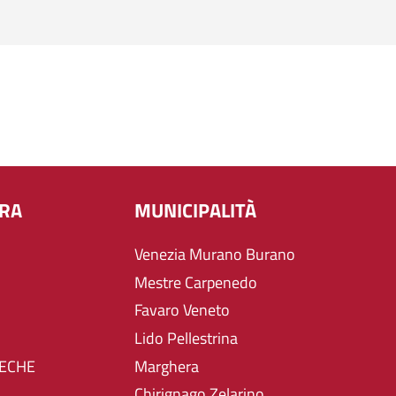
URA
MUNICIPALITÀ
Venezia Murano Burano
Mestre Carpenedo
Favaro Veneto
Lido Pellestrina
TECHE
Marghera
Chirignago Zelarino