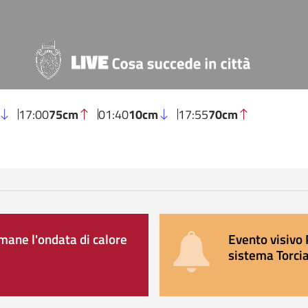
17:00
75cm
01:40
10cm
17:55
70cm
ane l'ondata di calore
Evento visivo 
sistema Torcia