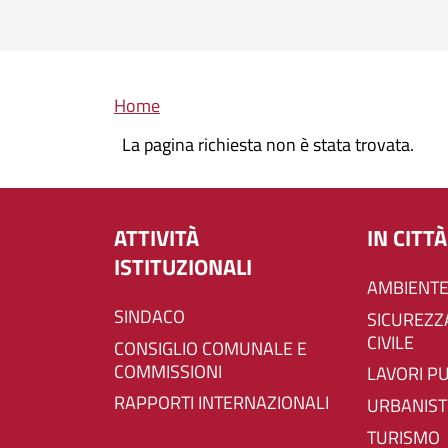
Briciole di pane
Home
La pagina richiesta non è stata trovata.
ATTIVITÀ
IN CITTÀ
ISTITUZIONALI
AMBIENTE
SINDACO
SICUREZZA E PROTEZIONE
CIVILE
CONSIGLIO COMUNALE E
COMMISSIONI
LAVORI P
RAPPORTI INTERNAZIONALI
URBANIST
TURISMO