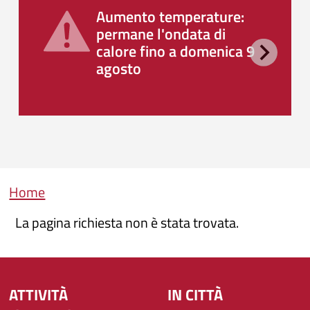
Aumento temperature:
permane l'ondata di
calore fino a domenica 9
agosto
Briciole di pane
Home
La pagina richiesta non è stata trovata.
ATTIVITÀ
IN CITTÀ