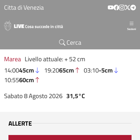
Salta al contenuto principale
Citta di Venezia
Sezioni
Cerca
Marea
Livello attuale: + 52 cm
14:00
45cm
19:20
65cm
03:10
-5cm
10:55
60cm
Sabato 8 Agosto 2026
31,5°C
ALLERTE