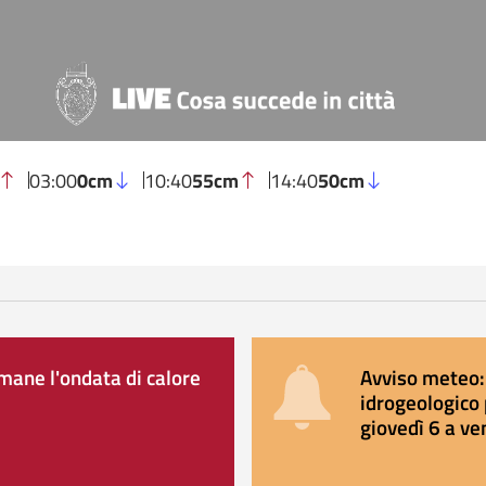
03:00
0cm
10:40
55cm
14:40
50cm
ane l'ondata di calore
Avviso meteo: 
idrogeologico 
giovedì 6 a ve