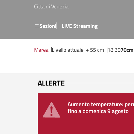
Salta al contenuto principale
Citta di Venezia
Menu secondario
Sezioni
LIVE Streaming
Marea
Livello attuale: + 55 cm
18:30
70cm
ALLERTE
Aumento temperature: perm
fino a domenica 9 agosto