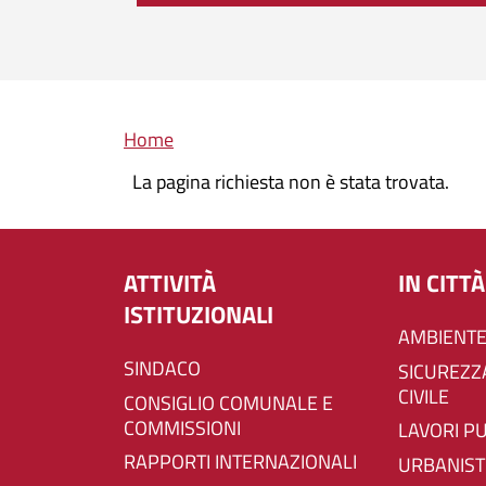
Briciole di pane
Home
La pagina richiesta non è stata trovata.
ATTIVITÀ
IN CITTÀ
ISTITUZIONALI
AMBIENTE
SINDACO
SICUREZZA E PROTEZIONE
CIVILE
CONSIGLIO COMUNALE E
COMMISSIONI
LAVORI P
RAPPORTI INTERNAZIONALI
URBANIST