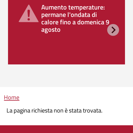
Aumento temperature:
permane l'ondata di
calore fino a domenica 9
agosto
Briciole di pane
Home
La pagina richiesta non è stata trovata.