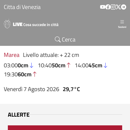
Salta al contenuto principale
Citta di Venezia
Sezioni
Cerca
Marea
Livello attuale: + 22 cm
03:00
0cm
10:40
50cm
14:00
45cm
19:30
60cm
Venerdì 7 Agosto 2026
29,7°C
ALLERTE