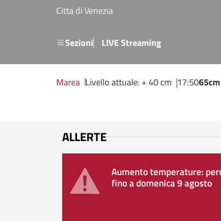
Salta al contenuto principale
Citta di Venezia
Menu secondario
Sezioni
LIVE Streaming
Marea
Livello attuale: + 40 cm
17:50
65cm
ALLERTE
Aumento temperature: perm
fino a domenica 9 agosto