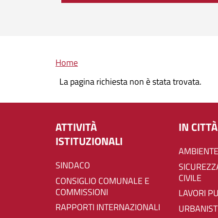
Briciole di pane
Home
La pagina richiesta non è stata trovata.
ATTIVITÀ
IN CITTÀ
ISTITUZIONALI
AMBIENTE
SINDACO
SICUREZZA E PROTEZIONE
CIVILE
CONSIGLIO COMUNALE E
COMMISSIONI
LAVORI P
RAPPORTI INTERNAZIONALI
URBANIST