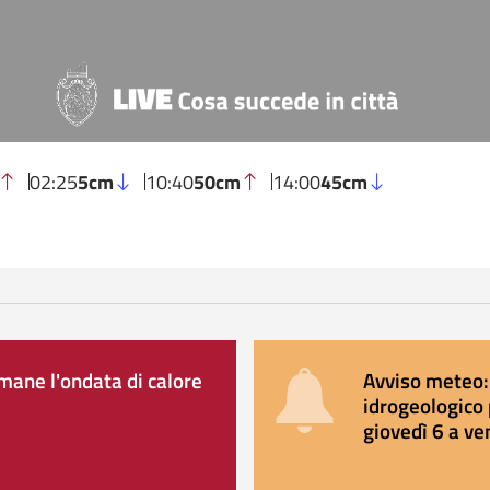
02:25
5cm
10:40
50cm
14:00
45cm
ane l'ondata di calore
Avviso meteo: 
idrogeologico 
giovedì 6 a ve