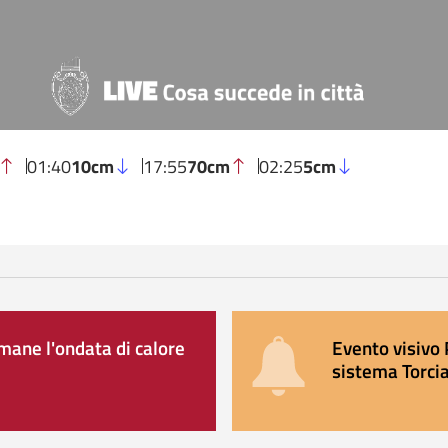
01:40
10cm
17:55
70cm
02:25
5cm
ane l'ondata di calore
Evento visivo 
sistema Torcia