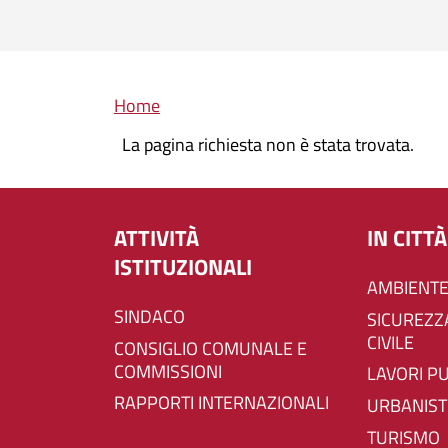
Briciole di pane
Home
La pagina richiesta non è stata trovata.
ATTIVITÀ
IN CITTÀ
ISTITUZIONALI
AMBIENTE
SINDACO
SICUREZZA E PROTEZIONE
CIVILE
CONSIGLIO COMUNALE E
COMMISSIONI
LAVORI P
RAPPORTI INTERNAZIONALI
URBANIST
TURISMO