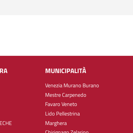
URA
MUNICIPALITÀ
Venezia Murano Burano
Mestre Carpenedo
Favaro Veneto
Lido Pellestrina
TECHE
Marghera
Chirignago Zelarino