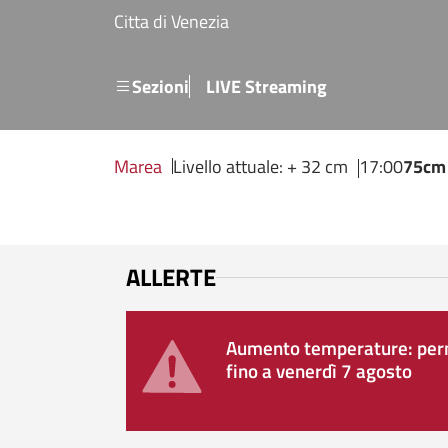
Salta al contenuto principale
Citta di Venezia
Menu secondario
Sezioni
LIVE Streaming
Marea
Livello attuale: + 32 cm
17:00
75cm
ALLERTE
Aumento temperature: perm
fino a venerdì 7 agosto