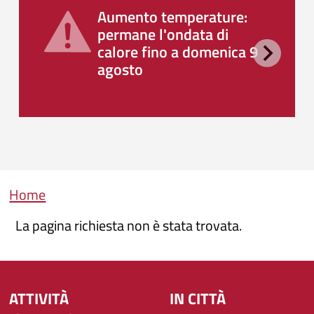
Aumento temperature:
permane l'ondata di
calore fino a domenica 9
agosto
Briciole di pane
Home
La pagina richiesta non è stata trovata.
ATTIVITÀ
IN CITTÀ