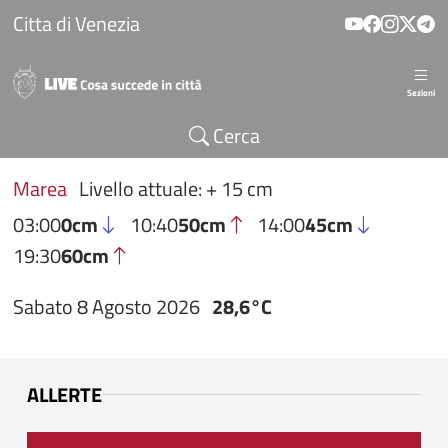
Salta al contenuto principale
Citta di Venezia
Sezioni
Cerca
Marea
Livello attuale: + 15 cm
03:00
0cm
10:40
50cm
14:00
45cm
19:30
60cm
Sabato 8 Agosto 2026
28,6°C
ALLERTE