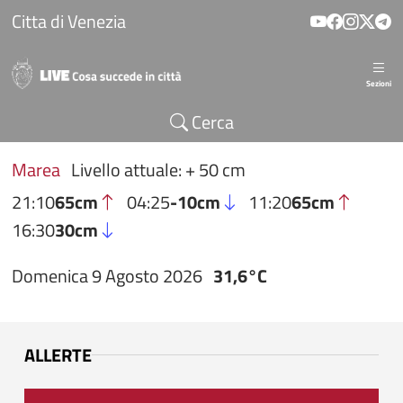
Salta al contenuto principale
Citta di Venezia
Sezioni
Cerca
Marea
Livello attuale: + 50 cm
21:10
65cm
04:25
-10cm
11:20
65cm
16:30
30cm
Domenica 9 Agosto 2026
31,6°C
ALLERTE