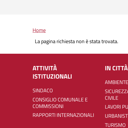
Briciole di pane
Home
La pagina richiesta non è stata trovata.
ATTIVITÀ
IN CITTÀ
ISTITUZIONALI
AMBIENTE
SINDACO
SICUREZZA E PROTEZIONE
CIVILE
CONSIGLIO COMUNALE E
COMMISSIONI
LAVORI P
RAPPORTI INTERNAZIONALI
URBANIST
TURISMO