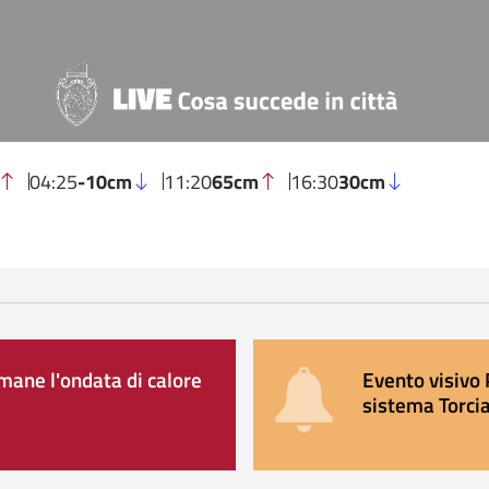
04:25
-10cm
11:20
65cm
16:30
30cm
ane l'ondata di calore
Evento visivo 
sistema Torcia