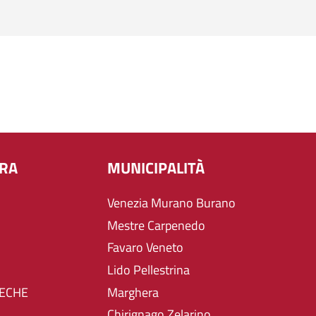
URA
MUNICIPALITÀ
Venezia Murano Burano
Mestre Carpenedo
Favaro Veneto
Lido Pellestrina
TECHE
Marghera
Chirignago Zelarino