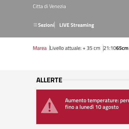
Salta al contenuto principale
Citta di Venezia
Menu secondario
Sezioni
LIVE Streaming
Marea
Livello attuale: + 35 cm
21:10
65cm
ALLERTE
Aumento temperature: perm
fino a lunedì 10 agosto