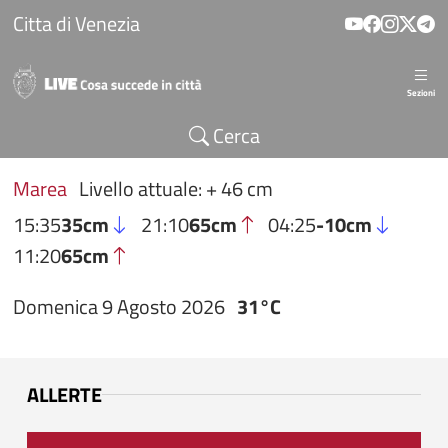
Salta al contenuto principale
Citta di Venezia
Sezioni
Cerca
Marea
Livello attuale: + 46 cm
15:35
35cm
21:10
65cm
04:25
-10cm
11:20
65cm
Domenica 9 Agosto 2026
31°C
ALLERTE