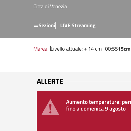
Salta al contenuto principale
Citta di Venezia
Menu secondario
Sezioni
LIVE Streaming
Marea
Livello attuale: + 14 cm
00:55
15cm
ALLERTE
Aumento temperature: perm
fino a domenica 9 agosto