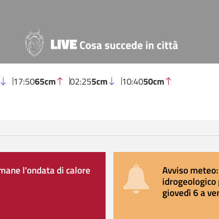
17:50
65cm
02:25
5cm
10:40
50cm
ane l'ondata di calore
Avviso meteo: 
idrogeologico 
giovedì 6 a ve