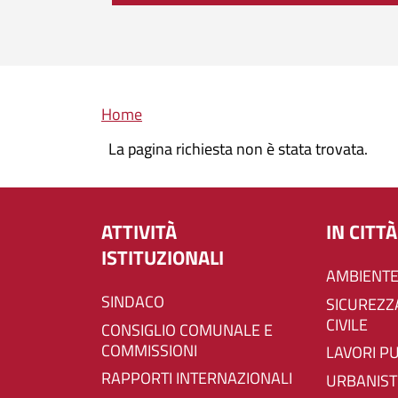
Briciole di pane
Home
La pagina richiesta non è stata trovata.
ATTIVITÀ
IN CITTÀ
ISTITUZIONALI
AMBIENTE
SINDACO
SICUREZZA E PROTEZIONE
CIVILE
CONSIGLIO COMUNALE E
COMMISSIONI
LAVORI P
RAPPORTI INTERNAZIONALI
URBANIST