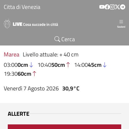
Salta al contenuto principale
Citta di Venezia
Sezioni
Cerca
Marea
Livello attuale: + 40 cm
03:00
0cm
10:40
50cm
14:00
45cm
19:30
60cm
Venerdì 7 Agosto 2026
30,9°C
ALLERTE