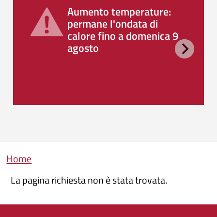
Aumento temperature:
permane l'ondata di
calore fino a domenica 9
agosto
Briciole di pane
Home
La pagina richiesta non è stata trovata.