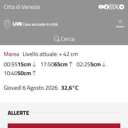
Salta al contenuto principale
Citta di Venezia
Sezioni
Cerca
Marea
Livello attuale: + 42 cm
00:55
15cm
17:50
65cm
02:25
5cm
10:40
50cm
Giovedì 6 Agosto 2026
32,6°C
ALLERTE