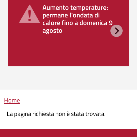
Aumento temperature:
permane l'ondata di
calore fino a domenica 9
agosto
Briciole di pane
Home
La pagina richiesta non è stata trovata.