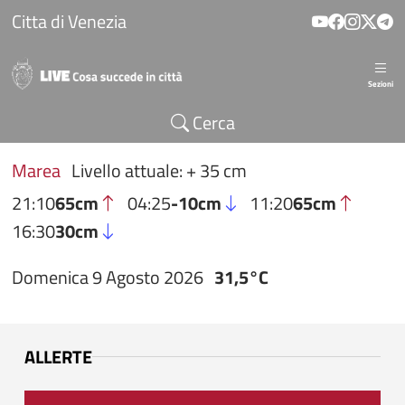
Salta al contenuto principale
Citta di Venezia
Sezioni
Cerca
Marea
Livello attuale: + 35 cm
21:10
65cm
04:25
-10cm
11:20
65cm
16:30
30cm
Domenica 9 Agosto 2026
31,5°C
ALLERTE