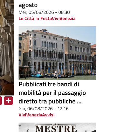
agosto
Mer, 05/08/2026 - 08:30
Le Città in Festa
ViviVenezia
Pubblicati tre bandi di
mobilità per il passaggio
diretto tra pubbliche ...
X
S
Gio, 06/08/2026 - 12:16
h
ViviVenezia
Avvisi
a
r