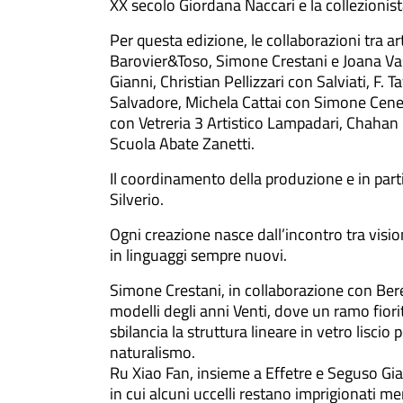
XX secolo Giordana Naccari e la collezionis
Per questa edizione, le collaborazioni tra a
Barovier&Toso, Simone Crestani e Joana Va
Gianni, Christian Pellizzari con Salviati, F
Salvadore, Michela Cattai con Simone Cene
con Vetreria 3 Artistico Lampadari, Chahan
Scuola Abate Zanetti.
Il coordinamento della produzione e in partic
Silverio.
Ogni creazione nasce dall’incontro tra visio
in linguaggi sempre nuovi.
Simone Crestani, in collaborazione con Ber
modelli degli anni Venti, dove un ramo fiorit
sbilancia la struttura lineare in vetro lisci
naturalismo.
Ru Xiao Fan, insieme a Effetre e Seguso Gian
in cui alcuni uccelli restano imprigionati men