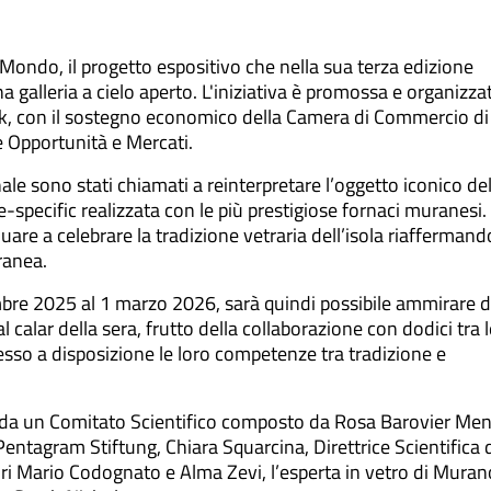
g
b
r
o
ondo, il progetto espositivo che nella sua terza edizione
a
o
galleria a cielo aperto. L'iniziativa è promossa e organizza
m
k
k, con il sostegno economico della Camera di Commercio di
e Opportunità e Mercati.
ale sono stati chiamati a reinterpretare l’oggetto iconico de
specific realizzata con le più prestigiose fornaci muranesi.
are a celebrare la tradizione vetraria dell’isola riaffermand
ranea.
mbre 2025 al 1 marzo 2026, sarà quindi possibile ammirare d
calar della sera, frutto della collaborazione con dodici tra l
sso a disposizione le loro competenze tra tradizione e
ati da un Comitato Scientifico composto da Rosa Barovier Men
Pentagram Stiftung, Chiara Squarcina, Direttrice Scientifica 
ori Mario Codognato e Alma Zevi, l’esperta in vetro di Muran