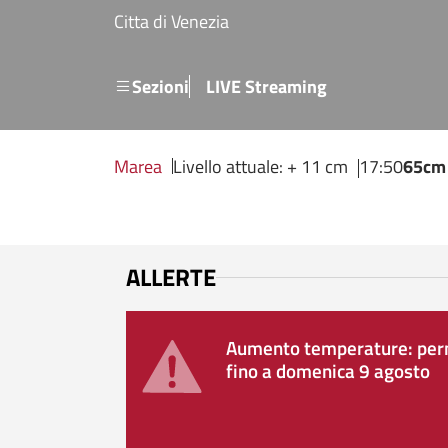
Salta al contenuto principale
Citta di Venezia
Menu secondario
Sezioni
LIVE Streaming
Marea
Livello attuale: + 11 cm
17:50
65cm
ALLERTE
Aumento temperature: perm
fino a domenica 9 agosto