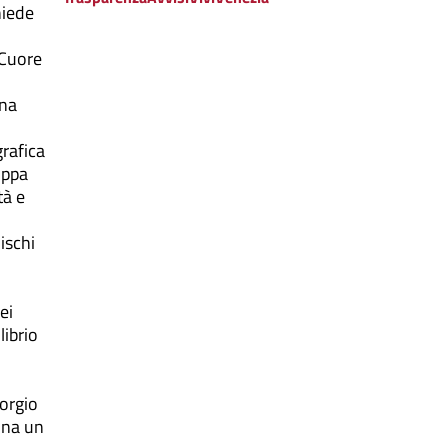
hiede
 Cuore
ona
rafica
uppa
tà e
ischi
ei
librio
iorgio
gina un