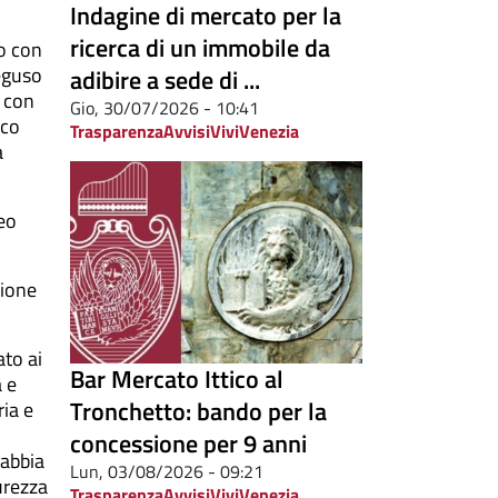
Indagine di mercato per la
ricerca di un immobile da
to con
eguso
adibire a sede di ...
e con
Gio, 30/07/2026 - 10:41
cco
Trasparenza
Avvisi
ViviVenezia
a
teo
zione
ato ai
Bar Mercato Ittico al
a e
Tronchetto: bando per la
ria e
concessione per 9 anni
gabbia
Lun, 03/08/2026 - 09:21
curezza
Trasparenza
Avvisi
ViviVenezia