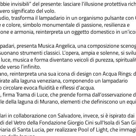
bie invisibili” del presente: lasciare l’illusione protettiva ric
 vero significato del volo.
dio, trasforma il lampadario in un organismo pulsante con
ce e colore, simbolo monumentale di passione, resilienza e
ione e armonia, reinterpreta un oggetto domestico in un’ic
mpadari, presenta Musica Angelica, una composizione scenog
 suonano strumenti classici. L’opera, ampia e solenne, si svil
 luce, musica e forma diventano veicoli di purezza, spirituali
de verso l’infinito.
o, reinterpreta una sua icona di design con Acqua Rings: d
spirate alla laguna veneziana, componendo un lampadario
ircolare evoca fluidità e riflessi d’acqua.
 firma Trama di Luce, che prende forma dall’osservazione d
ole della laguna di Murano, elementi che definiscono un equi
i in collaborazione con Salvadore, invece, si è ispirato dai
di del Vetro della Fondazione Giorgio Cini sull'Isola di San G
viaria di Santa Lucia, per realizzare Pool of Light, che imma