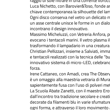
raggio di sole filtrare in una corrente vortic
Luca Nichetto, con Barovier&Toso, fonde art
chiave contemporanea la silhouette del lam
Ogni disco conserva nel vetro un delicato mot
un asse centrale unisce le forme in un dial
incontrano il design innovativo.
Massimo Micheluzzi, con Vetreria Anfora, 
evocano i tentacoli marini. Il vetro plasma 
trasformando il lampadario in una creatura p
Christian Pellizzari, insieme a Salviati, i
e tentacoli realizzati con la tecnica delle 
innovativo sistema di micro-LED, celebrando 
forza.
Irene Cattaneo, con Amadi, crea The Observa
è un omaggio alla maestria vetraria di Mur
sapientemente fusa con l'uso di polveri me
La Scuola Abate Zanetti, con il maestro Ero
dall’incontro tra tradizione secolare e creat
decorate da filamenti blu in varie sfumature,
ogni forma, e attraverso il loro movimento