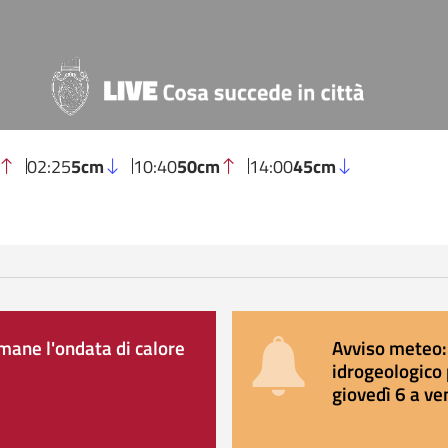
02:25
5cm
10:40
50cm
14:00
45cm
ane l'ondata di calore
Avviso meteo: 
idrogeologico 
giovedì 6 a ve