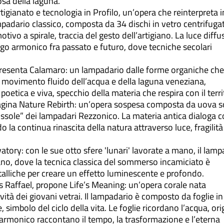
osa della laguna.
igianato e tecnologia in Profilo, un’opera che reinterpreta i
padario classico, composta da 34 dischi in vetro centrifuga
ivo a spirale, traccia del gesto dell’artigiano. La luce diffu
ogo armonico fra passato e futuro, dove tecniche secolari
presenta Calamaro: un lampadario dalle forme organiche che
il movimento fluido dell’acqua e della laguna veneziana,
oetica e viva, specchio della materia che respira con il terri
mmagina Nature Rebirth: un’opera sospesa composta da uova s
“bussole” dei lampadari Rezzonico. La materia antica dialoga 
la continua rinascita della natura attraverso luce, fragilità
tory: con le sue otto sfere 'lunari' lavorate a mano, il lamp
ano, dove la tecnica classica del sommerso incamiciato è
talliche per creare un effetto luminescente e profondo.
s Raffael, propone Life’s Meaning: un’opera corale nata
ività dei giovani vetrai. Il lampadario è composto da foglie in
 simbolo del ciclo della vita. Le foglie ricordano l’acqua, ori
 armonico raccontano il tempo, la trasformazione e l’eterna