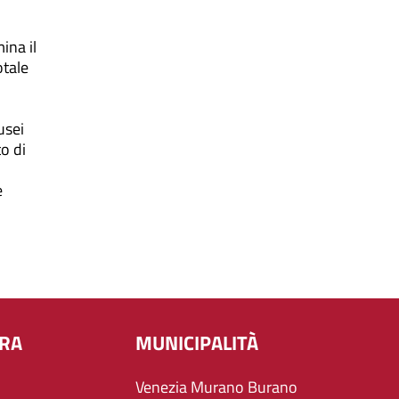
ina il
otale
usei
o di
e
URA
MUNICIPALITÀ
Venezia Murano Burano