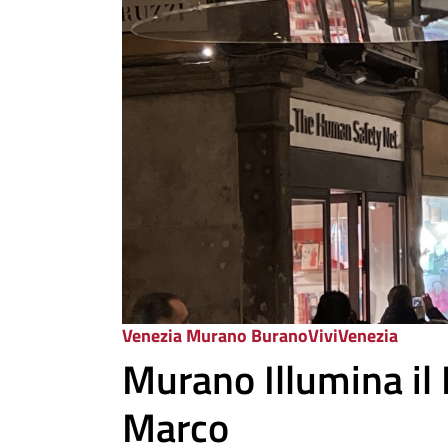
Venezia Murano Burano
ViviVenezia
Murano Illumina il
Marco