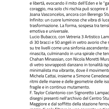
e libertà, evocando il mito dell’Eden e le “gab
coraggio, ma solo chi rischia può scoprire il
Joana Vasconcelos, ancora con Berengo Stu
Infinito: un cuore luminoso che vibra di lu
trasformazione. La forma, sospesa tra tens
emotiva e universale.
Lucio Bubacco, con Vetreria 3 Artistico La
di 30 bracci e 50 angeli in vetro avorio che
su tre livelli come una sinfonia ascendente:
rinascita, culminando in una spirale che ten
Chahan Minassian, con Nicola Moretti Muran
di vetro sovrapposti danzano in tonalità i
minimalista ma vibrante, dove il movimento c
Michela Cattai, insieme a Simone Cenedese,
ritmi delle maree e delle geometrie delle is
fragile e in continuo mutamento.
F. Taylor Colantonio con Signoretto Lampadar
disegni presenti nell'archivio del Centro Stu
Maggiore e dal soffitto della stazione ferro