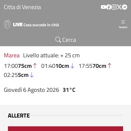
Salta al contenuto principale
Citta di Venezia
Sezioni
Cerca
Marea
Livello attuale: + 25 cm
17:00
75cm
01:40
10cm
17:55
70cm
02:25
5cm
Giovedì 6 Agosto 2026
31°C
ALLERTE