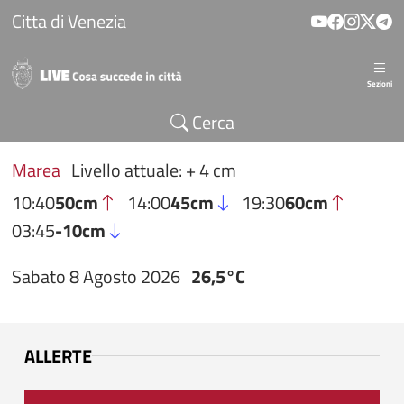
Salta al contenuto principale
Citta di Venezia
Sezioni
Cerca
Marea
Livello attuale: + 4 cm
10:40
50cm
14:00
45cm
19:30
60cm
03:45
-10cm
Sabato 8 Agosto 2026
26,5°C
ALLERTE