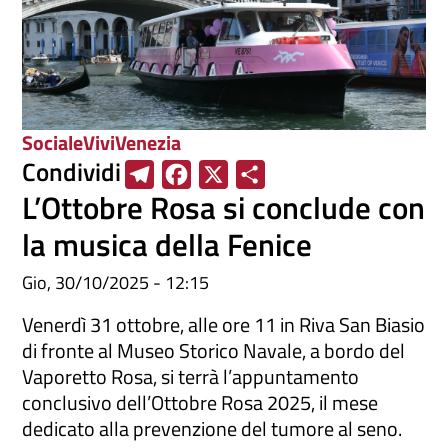
Sociale
ViviVenezia
Condividi
T
F
X
S
L’Ottobre Rosa si conclude con
e
a
h
l
c
a
la musica della Fenice
e
e
r
Gio, 30/10/2025 - 12:15
g
b
e
r
o
Venerdì 31 ottobre, alle ore 11 in Riva San Biasio
a
o
di fronte al Museo Storico Navale, a bordo del
Vaporetto Rosa, si terrà l’appuntamento
m
k
conclusivo dell’Ottobre Rosa 2025, il mese
dedicato alla prevenzione del tumore al seno.