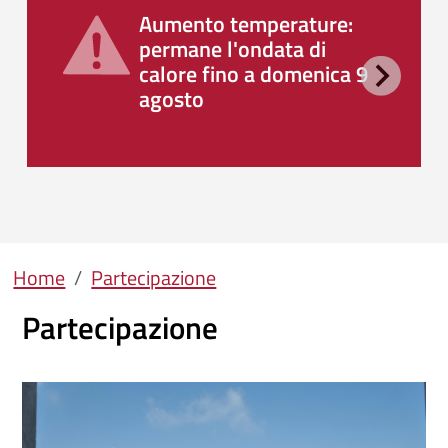
Aumento temperature:
permane l'ondata di
calore fino a domenica 9
agosto
Briciole di pane
Home
Partecipazione
Partecipazione