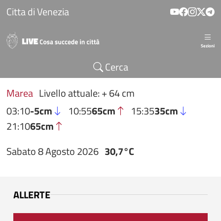
Salta al contenuto principale
Citta di Venezia
Sezioni
Cerca
Marea
Livello attuale: + 64 cm
03:10
-5cm
10:55
65cm
15:35
35cm
21:10
65cm
Sabato 8 Agosto 2026
30,7°C
ALLERTE