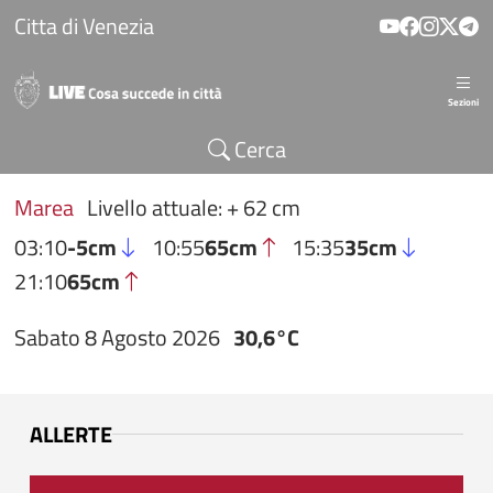
Salta al contenuto principale
Citta di Venezia
Sezioni
Cerca
Marea
Livello attuale: + 62 cm
03:10
-5cm
10:55
65cm
15:35
35cm
21:10
65cm
Sabato 8 Agosto 2026
30,6°C
ALLERTE