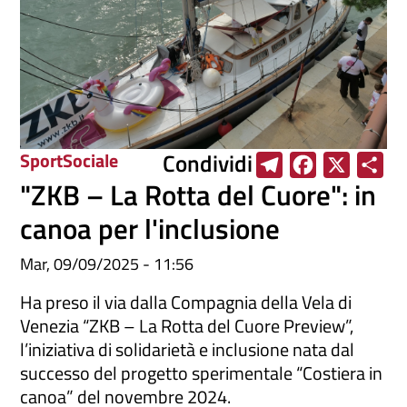
Condividi
Sport
Sociale
T
F
X
S
"ZKB – La Rotta del Cuore": in
e
a
h
l
c
a
canoa per l'inclusione
e
e
r
Mar, 09/09/2025 - 11:56
g
b
e
r
o
Ha preso il via dalla Compagnia della Vela di
a
o
Venezia “ZKB – La Rotta del Cuore Preview”,
l’iniziativa di solidarietà e inclusione nata dal
m
k
successo del progetto sperimentale “Costiera in
canoa” del novembre 2024.