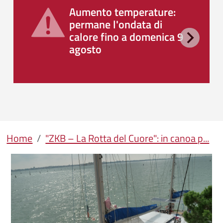
Aumento temperature:
permane l'ondata di
calore fino a domenica 9
agosto
Briciole di pane
Home
"ZKB – La Rotta del Cuore": in canoa p...