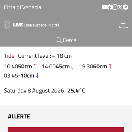
Skip to main content
Citta di Venezia
Sections
Cerca
Tide
Current level: + 18 cm
10:40
50cm
14:00
45cm
19:30
60cm
03:45
-10cm
Saturday 8 August 2026
25,4°C
ALLERTE