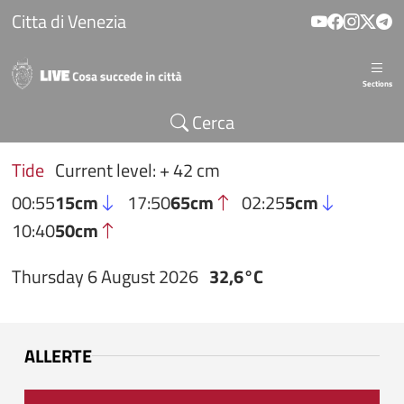
Skip to main content
Citta di Venezia
Sections
Cerca
Tide
Current level: + 42 cm
00:55
15cm
17:50
65cm
02:25
5cm
10:40
50cm
Thursday 6 August 2026
32,6°C
ALLERTE