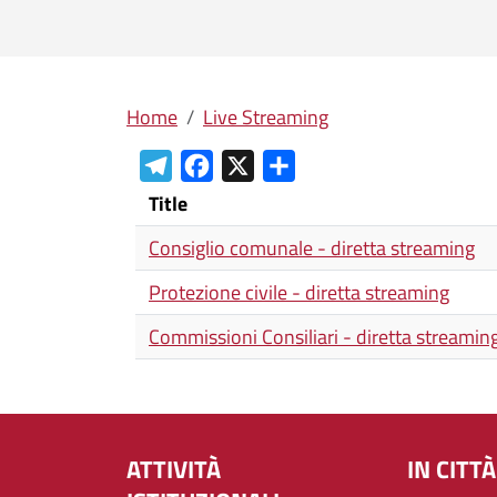
Briciole di pane
Home
Live Streaming
T
F
X
S
e
a
h
Title
l
c
a
Consiglio comunale - diretta streaming
e
e
r
Protezione civile - diretta streaming
g
b
e
r
o
Commissioni Consiliari - diretta streamin
a
o
m
k
ATTIVITÀ
IN CITTÀ