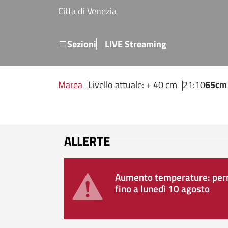
Salta al contenuto principale
Citta di Venezia
Menu secondario
Sezioni
LIVE Streaming
Marea
Livello attuale: + 40 cm
21:10
65cm
ALLERTE
Aumento temperature: perm
fino a lunedì 10 agosto