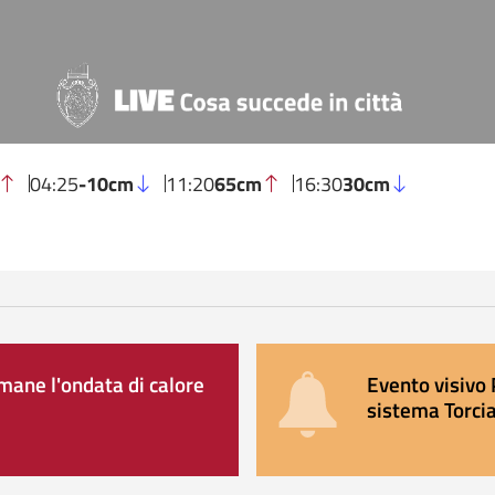
04:25
-10cm
11:20
65cm
16:30
30cm
ane l'ondata di calore
Evento visivo 
sistema Torcia