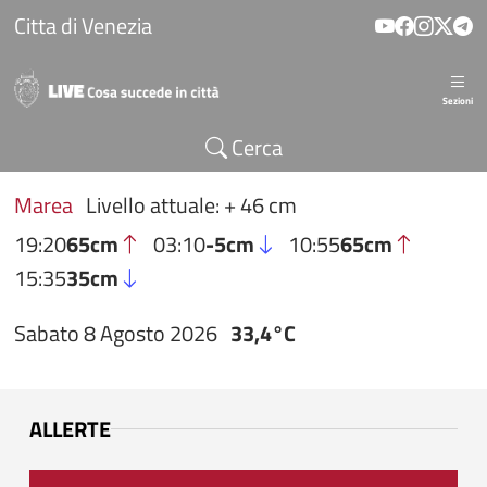
Salta al contenuto principale
Citta di Venezia
Sezioni
Cerca
Marea
Livello attuale: + 46 cm
19:20
65cm
03:10
-5cm
10:55
65cm
15:35
35cm
Sabato 8 Agosto 2026
33,4°C
ALLERTE