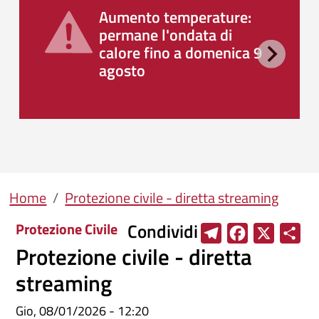
Aumento temperature:
permane l'ondata di
calore fino a domenica 9
agosto
Briciole di pane
Home
Protezione civile - diretta streaming
Condividi
Protezione Civile
T
F
X
S
Protezione civile - diretta
e
a
h
l
c
a
streaming
e
e
r
Gio, 08/01/2026 - 12:20
g
b
e