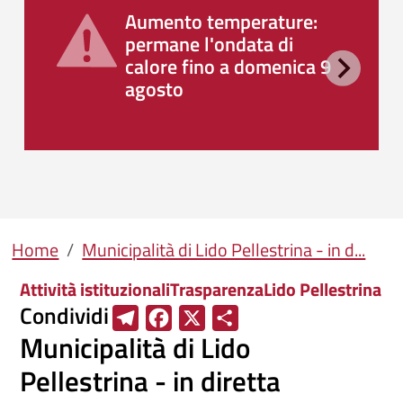
Aumento temperature:
permane l'ondata di
calore fino a domenica 9
agosto
Briciole di pane
Home
Municipalità di Lido Pellestrina - in d...
Attività istituzionali
Trasparenza
Lido Pellestrina
Condividi
T
F
X
S
Municipalità di Lido
e
a
h
l
c
a
Pellestrina - in diretta
e
e
r