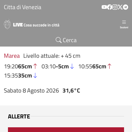
Salta al contenuto principale
Citta di Venezia
Sezioni
Cerca
Marea
Livello attuale: + 45 cm
19:20
65cm
03:10
-5cm
10:55
65cm
15:35
35cm
Sabato 8 Agosto 2026
31,6°C
ALLERTE