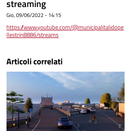
streaming
g
b
e
r
o
Gio, 09/06/2022 - 14:15
a
o
https://www.youtube.com/@municipalitalidope
m
k
llestrin8886/streams
Articoli correlati