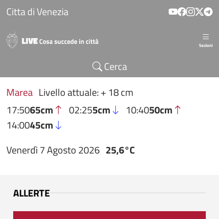
Salta al contenuto principale
Citta di Venezia
Sezioni
Cerca
Marea
Livello attuale: + 18 cm
17:50
65cm
02:25
5cm
10:40
50cm
14:00
45cm
Venerdì 7 Agosto 2026
25,6°C
ALLERTE