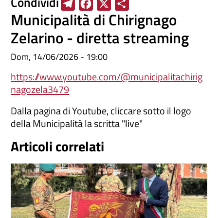
Condividi
T
F
X
S
Municipalità di Chirignago
e
a
h
l
c
a
Zelarino - diretta streaming
e
e
r
Dom, 14/06/2026 - 19:00
g
b
e
r
o
https://www.youtube.com/@municipalitachirig
a
o
nagozela3479
m
k
Dalla pagina di Youtube, cliccare sotto il logo
della Municipalità la scritta "live"
Articoli correlati