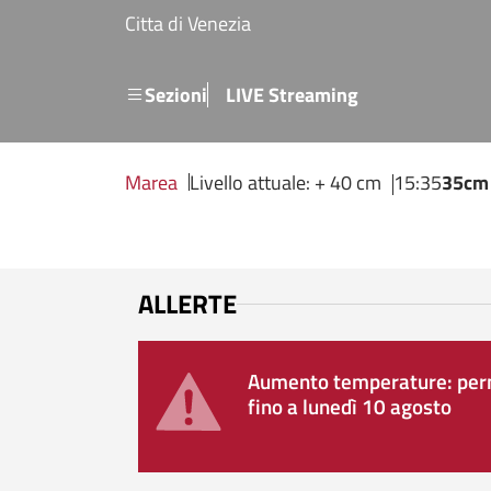
Salta al contenuto principale
Citta di Venezia
Menu secondario
Sezioni
LIVE Streaming
Marea
Livello attuale: + 40 cm
15:35
35cm
ALLERTE
Aumento temperature: perm
fino a lunedì 10 agosto