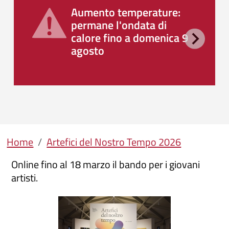
Aumento temperature:
permane l'ondata di
calore fino a domenica 9
agosto
Briciole di pane
Home
Artefici del Nostro Tempo 2026
Online fino al 18 marzo il bando per i giovani
artisti.