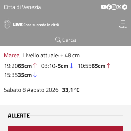
Salta al contenuto principale
Citta di Venezia
Sezioni
Cerca
Marea
Livello attuale: + 48 cm
19:20
65cm
03:10
-5cm
10:55
65cm
15:35
35cm
Sabato 8 Agosto 2026
33,1°C
ALLERTE