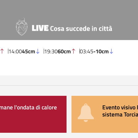
14:00
45cm
19:30
60cm
03:45
-10cm
ane l'ondata di calore
Evento visivo 
sistema Torcia