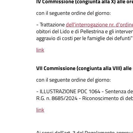
IV Commissione (congiunta alla X) alle ore
con il seguente ordine del giorno:
- Trattazione
dell'interrogazione nr. d'ordi
obitori del Lido e di Pellestrina e gli interv
aggravio di costi per le famiglie dei defunti”
link
VII Commissione (congiunta alla VIII) alle
con il seguente ordine del giorno:
- ILLUSTRAZIONE PDC 1064 - Sentenza del C
R.G. n. 8685/2024 - Riconoscimento di debi
link
Ai sensi dell'art. 3 del Regolamento appro