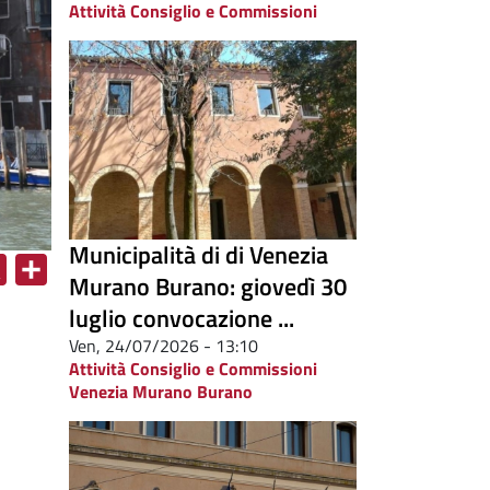
Attività Consiglio e Commissioni
Municipalità di di Venezia
X
S
Murano Burano: giovedì 30
h
luglio convocazione ...
a
Ven, 24/07/2026 - 13:10
r
Attività Consiglio e Commissioni
Venezia Murano Burano
e