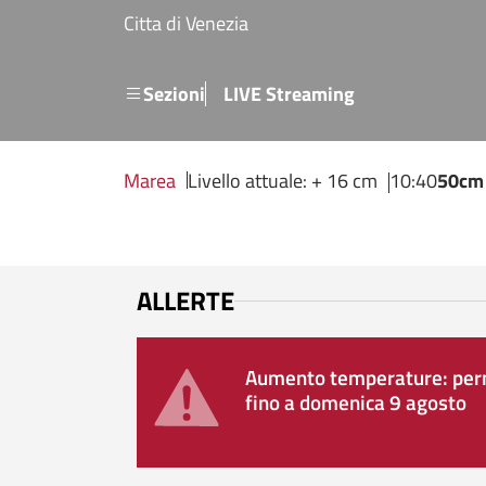
Salta al contenuto principale
Citta di Venezia
Menu secondario
Sezioni
LIVE Streaming
Marea
Livello attuale: + 16 cm
10:40
50cm
ALLERTE
Aumento temperature: perm
fino a domenica 9 agosto