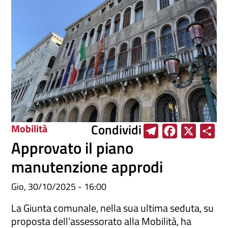
Condividi
Mobilità
T
F
X
S
Approvato il piano
e
a
h
l
c
a
manutenzione approdi
e
e
r
Gio, 30/10/2025 - 16:00
g
b
e
r
o
La Giunta comunale, nella sua ultima seduta, su
a
o
proposta dell’assessorato alla Mobilità, ha