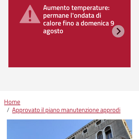
Aumento temperature:
permane l'ondata di
calore fino a domenica 9
agosto
Briciole di pane
Home
Approvato il piano manutenzione approdi