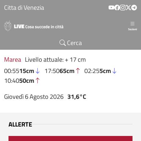
Salta al contenuto principale
Citta di Venezia
Sezioni
Cerca
Marea
Livello attuale: + 17 cm
00:55
15cm
17:50
65cm
02:25
5cm
10:40
50cm
Giovedì 6 Agosto 2026
31,6°C
ALLERTE