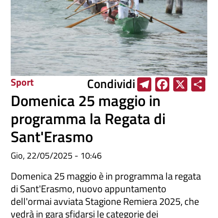
Condividi
Sport
T
F
X
S
Domenica 25 maggio in
e
a
h
l
c
a
programma la Regata di
e
e
r
Sant'Erasmo
g
b
e
r
o
Gio, 22/05/2025 - 10:46
a
o
Domenica 25 maggio è in programma la regata
m
k
di Sant'Erasmo, nuovo appuntamento
dell'ormai avviata Stagione Remiera 2025, che
vedrà in gara sfidarsi le categorie dei