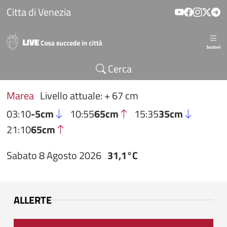
Salta al contenuto principale
Citta di Venezia
Sezioni
Cerca
Marea
Livello attuale: + 67 cm
03:10
-5cm
10:55
65cm
15:35
35cm
21:10
65cm
Sabato 8 Agosto 2026
31,1°C
ALLERTE