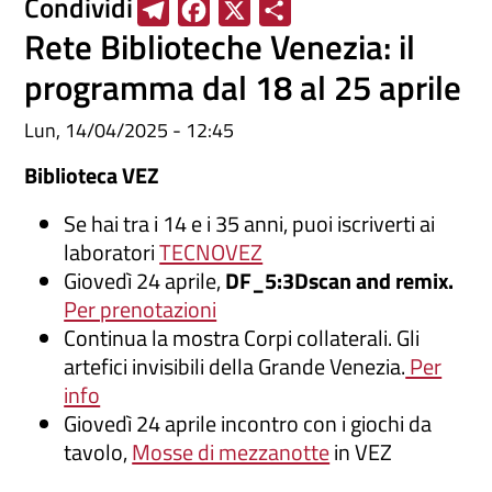
Condividi
T
F
X
S
Rete Biblioteche Venezia: il
e
a
h
l
c
a
programma dal 18 al 25 aprile
e
e
r
Lun, 14/04/2025 - 12:45
g
b
e
r
o
Biblioteca VEZ
a
o
Se hai tra i 14 e i 35 anni, puoi iscriverti ai
m
k
laboratori
TECNOVEZ
Giovedì 24 aprile,
DF_5:3Dscan and remix.
Per prenotazioni
​Continua la mostra Corpi collaterali. Gli
artefici invisibili della Grande Venezia.
Per
info
Giovedì 24 aprile incontro con i giochi da
tavolo,
Mosse di mezzanotte
in VEZ