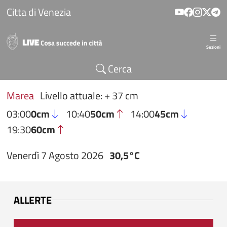
Salta al contenuto principale
Citta di Venezia
Sezioni
Cerca
Marea
Livello attuale: + 37 cm
03:00
0cm
10:40
50cm
14:00
45cm
19:30
60cm
Venerdì 7 Agosto 2026
30,5°C
ALLERTE