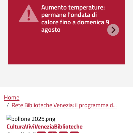
Aumento temperature:
permane l'ondata di
calore fino a domenica 9
agosto
Briciole di pane
Home
Rete Biblioteche Venezia: il programma d...
Cultura
ViviVenezia
Biblioteche