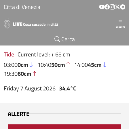
Skip to main content
Citta di Venezia
Sections
Cerca
Tide
Current level: + 65 cm
03:00
0cm
10:40
50cm
14:00
45cm
19:30
60cm
Friday 7 August 2026
34,4°C
ALLERTE